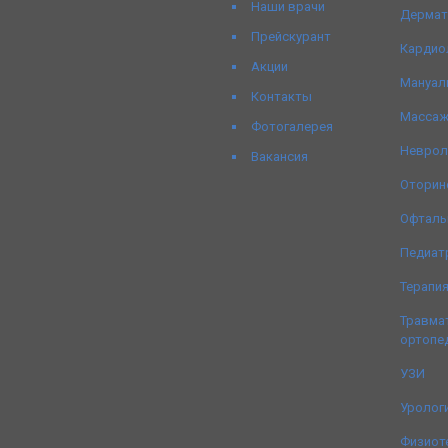
Наши врачи
Дермат
Прейскурант
Кардио
Акции
Мануал
Контакты
Масса
Фотогалерея
Неврол
Вакансия
Оторин
Офталь
Педиат
Терапи
Травма
ортопе
УЗИ
Уролог
Физиот